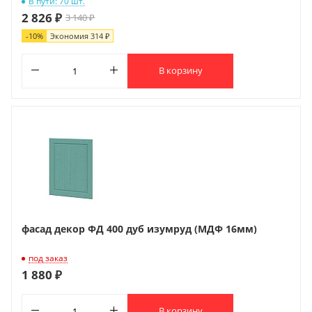
В пути: 70 шт.
2 826 ₽
3 140 ₽
-
10
%
Экономия
314 ₽
В корзину
фасад декор ФД 400 дуб изумруд (МДФ 16мм)
под заказ
1 880 ₽
В корзину