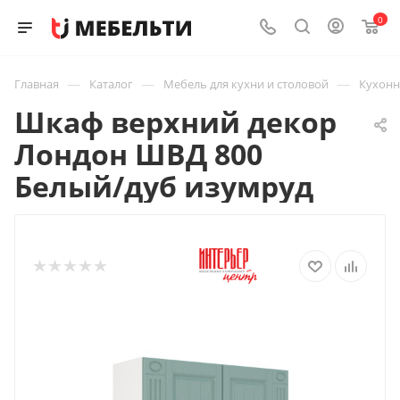
0
—
—
—
Главная
Каталог
Мебель для кухни и столовой
Кухон
Шкаф верхний декор
Лондон ШВД 800
Белый/дуб изумруд