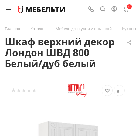
0
—
—
—
Главная
Каталог
Мебель для кухни и столовой
Кухон
Шкаф верхний декор
Лондон ШВД 800
Белый/дуб белый