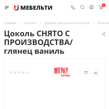
0
—
—
—
Главная
Каталог
Мебель для кухни и столовой
Компле
Цоколь СНЯТО С
ПРОИЗВОДСТВА/
глянец ваниль