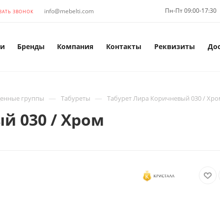
Пн-Пт 09:00-17:30
info@mebelti.com
ЗАТЬ ЗВОНОК
и
Бренды
Компания
Контакты
Реквизиты
До
—
—
енные группы
Табуреты
Табурет Лира Коричневый 030 / Хр
й 030 / Хром