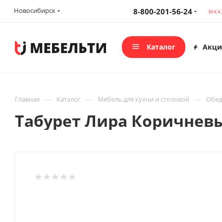
Новосибирск
8-800-201-56-24
ЗАКА
Каталог
Акци
—
—
—
Главная
Каталог
Мебель для кухни и столовой
Обед
Табурет Лира Коричневы