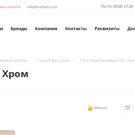
Пн-Пт 09:00-17:30
info@mebelti.com
ЗАТЬ ЗВОНОК
и
Бренды
Компания
Контакты
Реквизиты
До
—
—
енные группы
Стулья для кухни
Стул Лорд Бежевый 120 / Хр
/ Хром