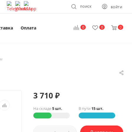
ПОИСК
ВОЙТИ
0
0
0
ставка
Оплата
ом
3 710
₽
На складе
5 шт.
В пути
15 шт.