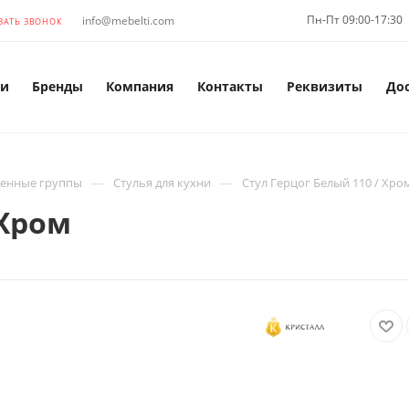
Пн-Пт 09:00-17:30
info@mebelti.com
ЗАТЬ ЗВОНОК
и
Бренды
Компания
Контакты
Реквизиты
До
—
—
енные группы
Стулья для кухни
Стул Герцог Белый 110 / Хро
 Хром