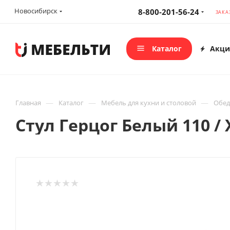
Новосибирск
8-800-201-56-24
ЗАКА
Каталог
Акци
—
—
—
Главная
Каталог
Мебель для кухни и столовой
Обед
Стул Герцог Белый 110 /