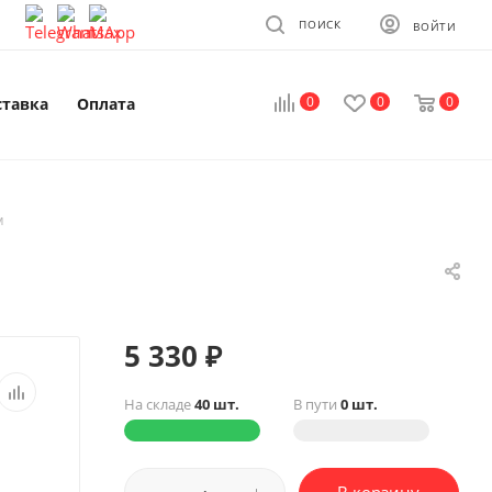
ПОИСК
ВОЙТИ
0
0
0
ставка
Оплата
м
5 330
₽
На складе
40 шт.
В пути
0 шт.