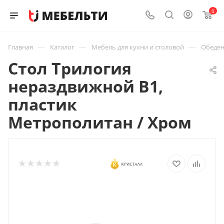
0
—
—
—
Главная
Каталог
Мебель для кухни и столовой
Обеден
Стол Трилогия
нераздвижной В1,
пластик
Метрополитан / Хром