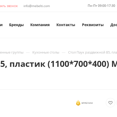
Пн-Пт 09:00-17:30
info@mebelti.com
ЗАТЬ ЗВОНОК
и
Бренды
Компания
Контакты
Реквизиты
До
—
—
енные группы
Кухонные столы
Стол Паук раздвижной В5, пл
, пластик (1100*700*400)