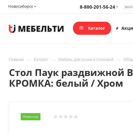
Новосибирск
8-800-201-56-24
ЗАКА
Каталог
Акци
—
—
—
Главная
Каталог
Мебель для кухни и столовой
Обед
Стол Паук раздвижной В5
КРОМКА: белый / Хром
Новинка