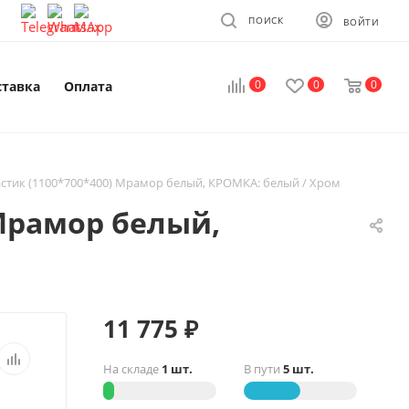
ПОИСК
ВОЙТИ
0
0
0
ставка
Оплата
астик (1100*700*400) Мрамор белый, КРОМКА: белый / Хром
 Мрамор белый,
11 775
₽
На складе
1 шт.
В пути
5 шт.