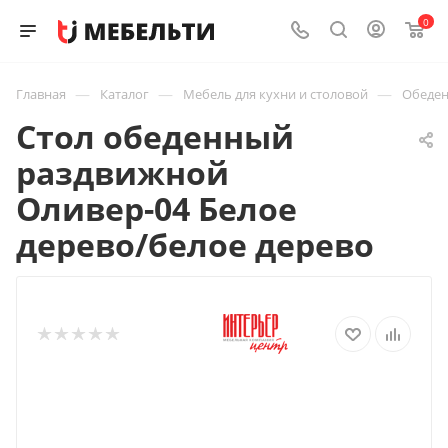
0
—
—
—
Главная
Каталог
Мебель для кухни и столовой
Обеден
Стол обеденный
раздвижной
Оливер-04 Белое
дерево/белое дерево