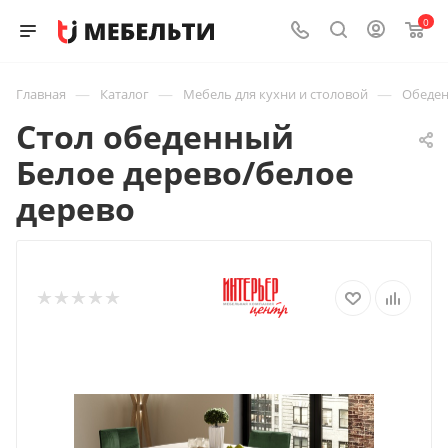
0
—
—
—
Главная
Каталог
Мебель для кухни и столовой
Обеден
Стол обеденный
Белое дерево/белое
дерево