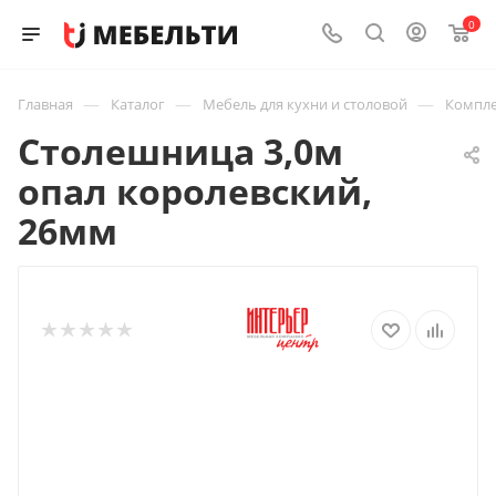
0
—
—
—
Главная
Каталог
Мебель для кухни и столовой
Компле
Столешница 3,0м
опал королевский,
26мм