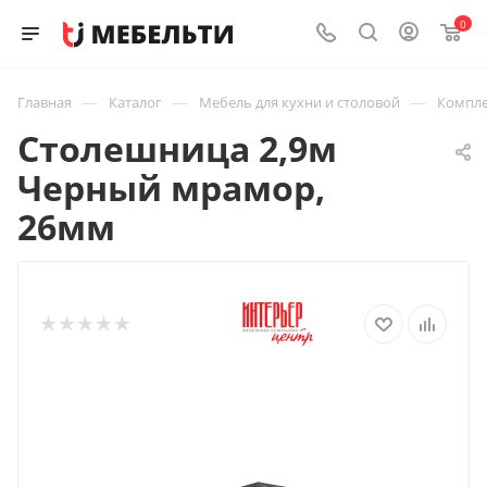
0
—
—
—
Главная
Каталог
Мебель для кухни и столовой
Компле
Столешница 2,9м
Черный мрамор,
26мм