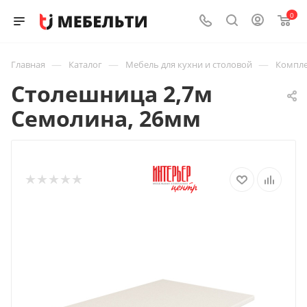
0
—
—
—
Главная
Каталог
Мебель для кухни и столовой
Компле
Столешница 2,7м
Семолина, 26мм