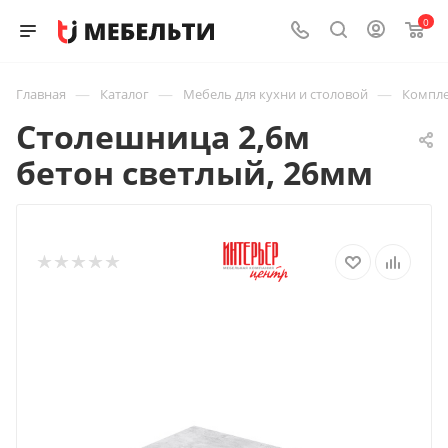
0
—
—
—
Главная
Каталог
Мебель для кухни и столовой
Компле
Столешница 2,6м
бетон светлый, 26мм