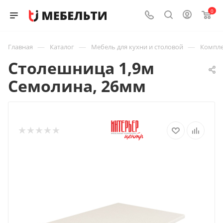
0
—
—
—
Главная
Каталог
Мебель для кухни и столовой
Компле
Столешница 1,9м
Семолина, 26мм