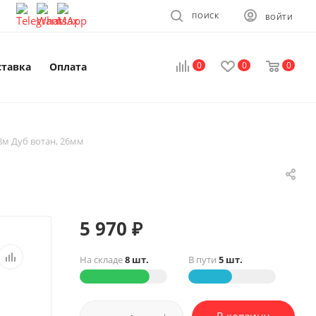
ПОИСК
ВОЙТИ
0
0
0
ставка
Оплата
8м Дуб вотан, 26мм
5 970
₽
На складе
8 шт.
В пути
5 шт.