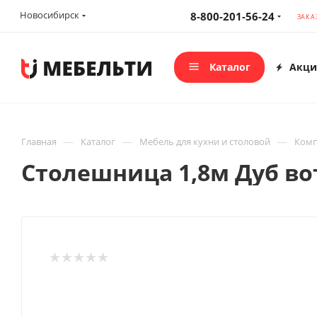
Новосибирск
8-800-201-56-24
ЗАКА
Каталог
Акци
—
—
—
Главная
Каталог
Мебель для кухни и столовой
Комп
Столешница 1,8м Дуб во