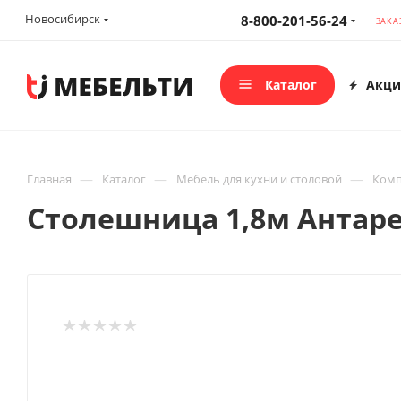
Новосибирск
8-800-201-56-24
ЗАКА
Каталог
Акци
—
—
—
Главная
Каталог
Мебель для кухни и столовой
Комп
Столешница 1,8м Антаре