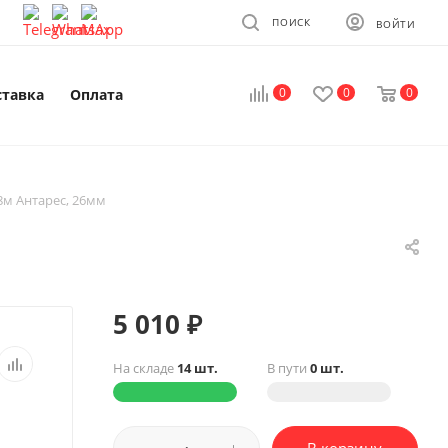
ПОИСК
ВОЙТИ
0
0
0
ставка
Оплата
8м Антарес, 26мм
5 010
₽
На складе
14 шт.
В пути
0 шт.