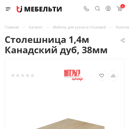
0
—
—
—
Главная
Каталог
Мебель для кухни и столовой
Компле
Столешница 1,4м
Канадский дуб, 38мм