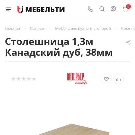
0
—
—
—
Главная
Каталог
Мебель для кухни и столовой
Компле
Столешница 1,3м
Канадский дуб, 38мм