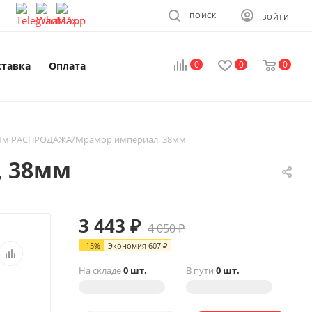
ПОИСК
ВОЙТИ
0
0
0
ставка
Оплата
,1м РАСПРОДАЖА/Мрамор империал, 38мм
, 38мм
3 443
₽
4 050
₽
-
15
%
Экономия
607
₽
На складе
0 шт.
В пути
0 шт.