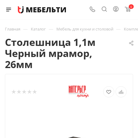
0
—
—
—
Главная
Каталог
Мебель для кухни и столовой
Компле
Столешница 1,1м
Черный мрамор,
26мм