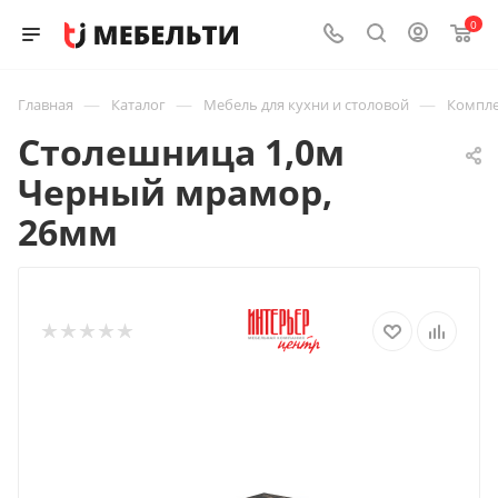
0
—
—
—
Главная
Каталог
Мебель для кухни и столовой
Компле
Столешница 1,0м
Черный мрамор,
26мм