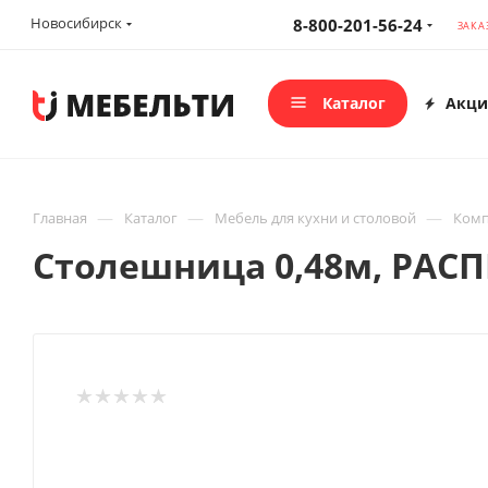
Новосибирск
8-800-201-56-24
ЗАКА
Каталог
Акци
—
—
—
Главная
Каталог
Мебель для кухни и столовой
Комп
Столешница 0,48м, РАС