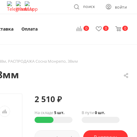
ПОИСК
ВОЙТИ
0
0
0
ставка
Оплата
48м, РАСПРОДАЖА Сосна Монрепо, 38мм
38мм
2 510
₽
На складе
5 шт.
В пути
0 шт.