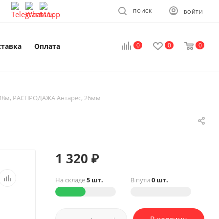
ПОИСК
ВОЙТИ
0
0
0
ставка
Оплата
48м, РАСПРОДАЖА Антарес, 26мм
1 320
₽
На складе
5 шт.
В пути
0 шт.