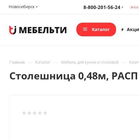
Новосибирск
8-800-201-56-24
ЗАКА
Каталог
Акци
—
—
—
Главная
Каталог
Мебель для кухни и столовой
Комп
Столешница 0,48м, РАС