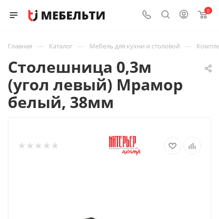
0
—
—
—
Главная
Каталог
Мебель для кухни и столовой
Компле
Столешница 0,3м
(угол левый) Мрамор
белый, 38мм