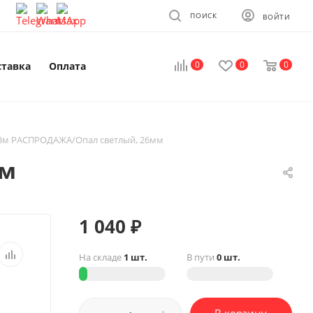
ПОИСК
ВОЙТИ
0
0
0
ставка
Оплата
3м РАСПРОДАЖА/Опал светлый, 26мм
мм
1 040
₽
На складе
1 шт.
В пути
0 шт.