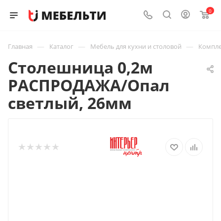
0
—
—
—
Главная
Каталог
Мебель для кухни и столовой
Компле
Столешница 0,2м
РАСПРОДАЖА/Опал
светлый, 26мм