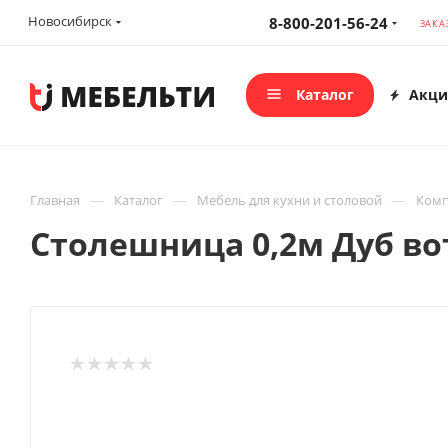
Новосибирск
8-800-201-56-24
ЗАКА
Каталог
Акци
—
—
—
Главная
Каталог
Мебель для кухни и столовой
Комп
Столешница 0,2м Дуб во