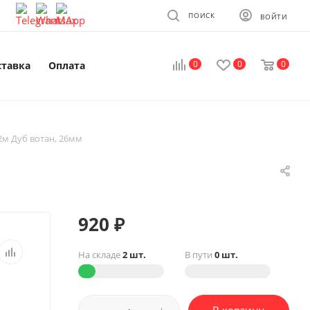
ПОИСК
ВОЙТИ
0
0
0
ставка
Оплата
2м Дуб вотан, 26мм
920
₽
На складе
2 шт.
В пути
0 шт.