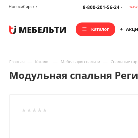
Новосибирск
8-800-201-56-24
ЗАКА
Каталог
Акци
—
—
—
Главная
Каталог
Мебель для спальни
Спальные га
Модульная спальня Реги