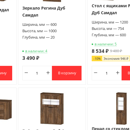
Стол с ящиками 
Зеркало Регина Дуб
мдал
Дуб Самдал
Самдал
Ширина, мм — 1200
Ширина, мм — 600
Высота, мм — 754
Высота, мм — 1000
Глубина, мм — 600
Глубина, мм — 20
в наличии: 5
8 534 ₽
9 480 ₽
в наличии: 4
3 490 ₽
-
10
%
Экономия
946 ₽
зину
В корзину
В
Пенал со стеклом