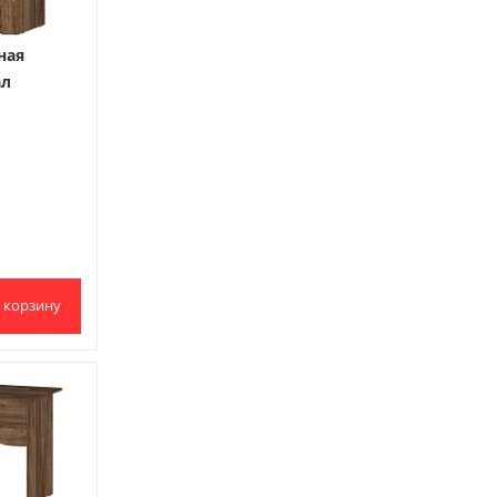
ная
ал
 корзину