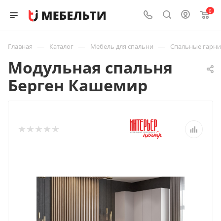
0
—
—
—
Главная
Каталог
Мебель для спальни
Спальные гарн
Модульная спальня
Берген Кашемир