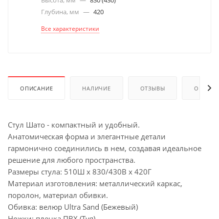
Высота, мм
—
830 (430)
Глубина, мм
—
420
Все характеристики
ОПИСАНИЕ
НАЛИЧИЕ
ОТЗЫВЫ
ОПЛАТА
Стул Шато - компактный и удобный.
Анатомическая форма и элегантные детали
гармонично соединились в нем, создавая идеальное
решение для любого пространства.
Размеры стула: 510Ш х 830/430В х 420Г
Материал изготовления: металлический каркас,
поролон, материал обивки.
Обивка: велюр Ultra Sand (Бежевый)
Ножки: пленка ПВХ (Туя)