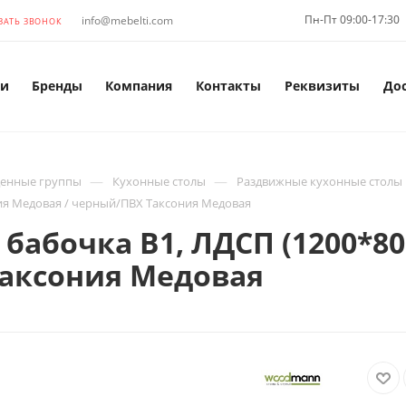
Пн-Пт 09:00-17:30
info@mebelti.com
ЗАТЬ ЗВОНОК
и
Бренды
Компания
Контакты
Реквизиты
До
—
—
енные группы
Кухонные столы
Раздвижные кухонные столы
ния Медовая / черный/ПВХ Таксония Медовая
 бабочка В1, ЛДСП (1200*80
Таксония Медовая