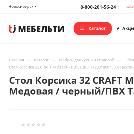
Новосибирск
8-800-201-56-24
ЗАКА
Каталог
Акци
—
—
—
Главная
Каталог
Мебель для кухни и столовой
Обед
Стол Корсика 32 CRAFT М бабочка В1, ЛДСП (1200*800*380) Таксо
Стол Корсика 32 CRAFT М
Медовая / черный/ПВХ 