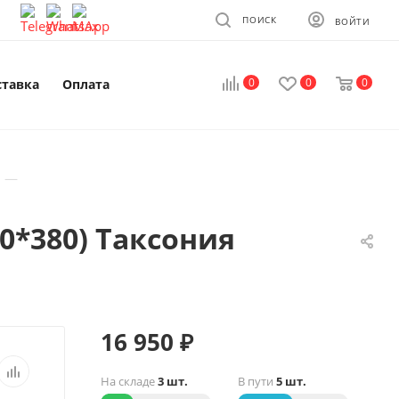
ПОИСК
ВОЙТИ
0
0
0
ставка
Оплата
—
0*380) Таксония
16 950
₽
На складе
3 шт.
В пути
5 шт.