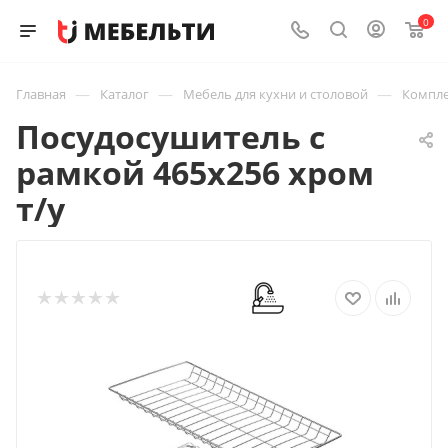
0
—
—
—
Главная
Каталог
Мебель для кухни и столовой
Компле
Посудосушитель с
рамкой 465х256 хром
т/у