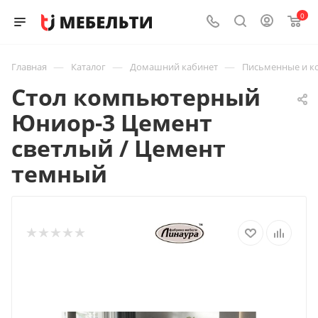
0
—
—
—
Главная
Каталог
Домашний кабинет
Письменные и к
Стол компьютерный
Юниор-3 Цемент
светлый / Цемент
темный