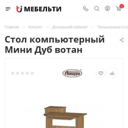
0
—
—
—
Главная
Каталог
Домашний кабинет
Письменные и к
Стол компьютерный
Мини Дуб вотан