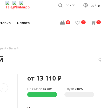
ПОИСК
ВОЙТИ
0
0
0
ставка
Оплата
ерый / Белый
й
от 13 110 ₽
На складе
15 шт.
В пути
0 шт.