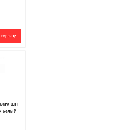
 корзину
 Вега ШП
/ Белый