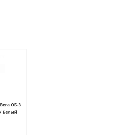
Вега ОБ-3
/ Белый