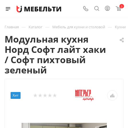
0
—
—
—
Главная
Каталог
Мебель для кухни и столовой
Кухни
Модульная кухня
Норд Софт лайт хаки
/ Софт пихтовый
зеленый
Хит