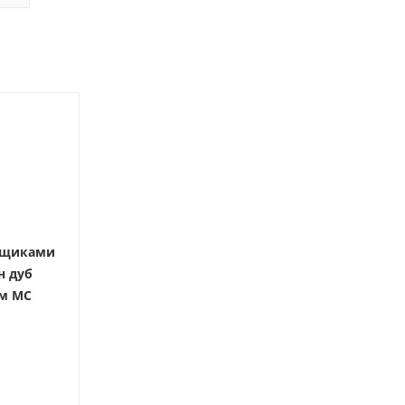
ящиками
н дуб
мм МС