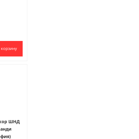
 корзину
кор ШНД
канди
офия)