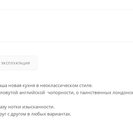
И ЭКСПЛУАТАЦИЯ
а новая кухня в неоклассическом стиле.
словутой английской чопорности, о таинственных лондонс
азу нотки изысканности.
уг с другом в любых вариантах.