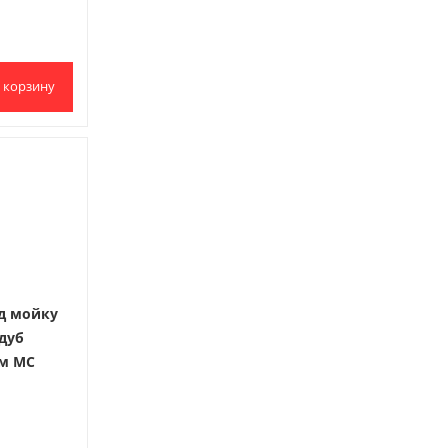
 корзину
д мойку
дуб
мм МС