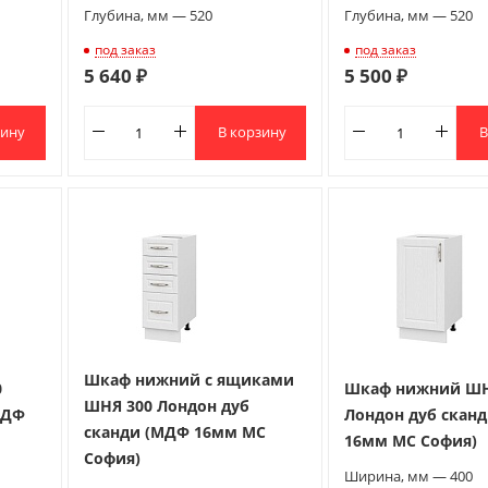
Глубина, мм — 520
Глубина, мм — 520
под заказ
под заказ
5 640 ₽
5 500 ₽
зину
В корзину
В
Шкаф нижний с ящиками
0
Шкаф нижний ШН
ШНЯ 300 Лондон дуб
МДФ
Лондон дуб скан
сканди (МДФ 16мм МС
16мм МС София)
София)
Ширина, мм — 400