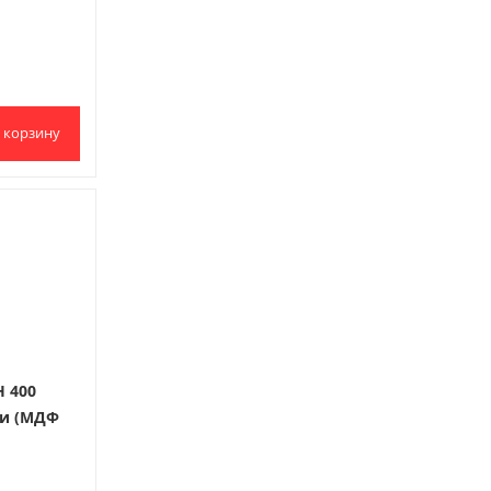
 корзину
 400
ди (МДФ