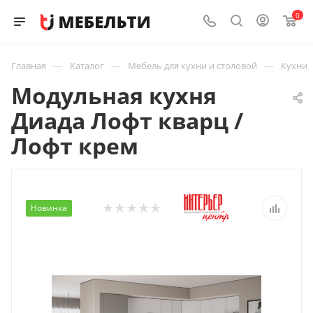
0
—
—
—
Главная
Каталог
Мебель для кухни и столовой
Кухни
Модульная кухня
Диада Лофт кварц /
Лофт крем
Новинка