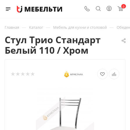
0
—
—
—
Главная
Каталог
Мебель для кухни и столовой
Обеден
Стул Трио Стандарт
Белый 110 / Хром