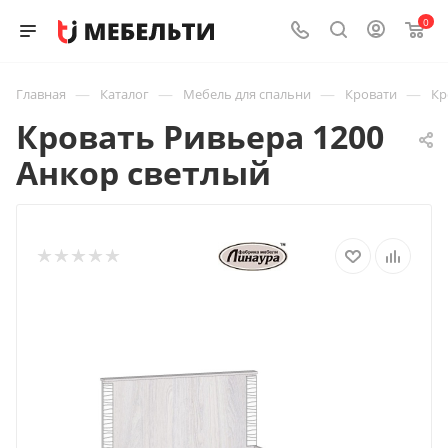
0
—
—
—
—
Главная
Каталог
Мебель для спальни
Кровати
Кр
Кровать Ривьера 1200
Анкор светлый