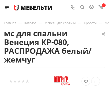
0
—
—
—
—
Главная
Каталог
Мебель для спальни
Кровати
мс
мс для спальни
Венеция КР-080,
РАСПРОДАЖА белый/
жемчуг