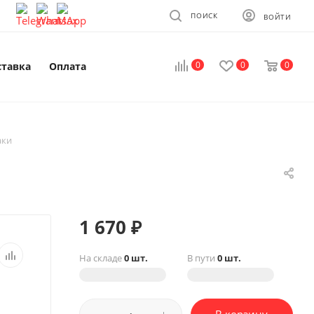
ПОИСК
ВОЙТИ
0
0
0
ставка
Оплата
аки
1 670
₽
На складе
0 шт.
В пути
0 шт.