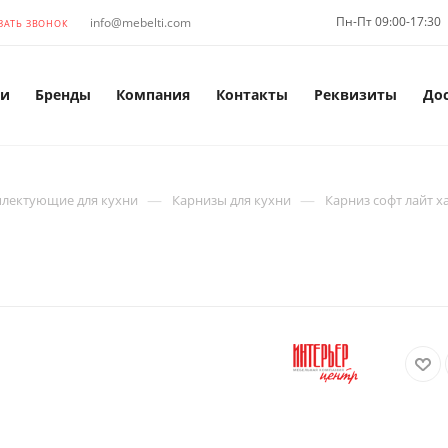
Пн-Пт 09:00-17:30
info@mebelti.com
ЗАТЬ ЗВОНОК
и
Бренды
Компания
Контакты
Реквизиты
До
—
—
лектующие для кухни
Карнизы для кухни
Карниз софт лайт х