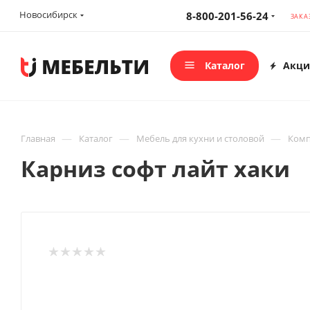
Новосибирск
8-800-201-56-24
ЗАКА
Каталог
Акци
—
—
—
Главная
Каталог
Мебель для кухни и столовой
Комп
Карниз софт лайт хаки