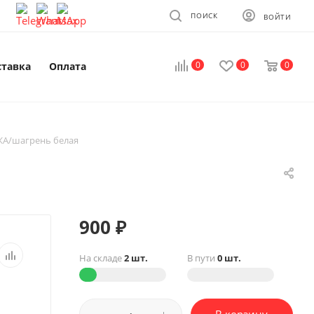
ПОИСК
ВОЙТИ
0
0
0
ставка
Оплата
А/шагрень белая
900
₽
На складе
2 шт.
В пути
0 шт.