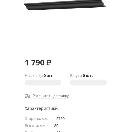
1 790
₽
На складе
0 шт.
В пути
0 шт.
Рассчитать доставку
Характеристики
Ширина, мм
—
2750
Высота, мм
—
80