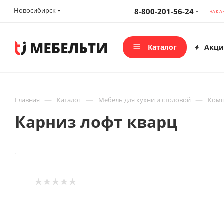
Новосибирск
8-800-201-56-24
ЗАКА
Каталог
Акци
—
—
—
Главная
Каталог
Мебель для кухни и столовой
Комп
Карниз лофт кварц