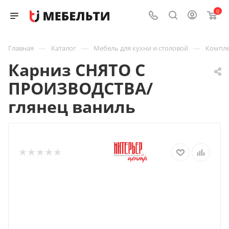
0
—
—
—
Главная
Каталог
Мебель для кухни и столовой
Компле
Карниз СНЯТО С
ПРОИЗВОДСТВА/
глянец ваниль