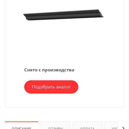
Снято с производства
Подобрать аналог
ОПИСАНИЕ
ОТЗЫВЫ
ОПЛАТА
УХОД И 