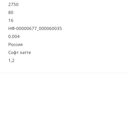
2750
80
16
НФ-00000677_000060035
0.004
Россия
Софт латте
1,2