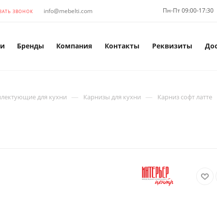
Пн-Пт 09:00-17:30
info@mebelti.com
ЗАТЬ ЗВОНОК
и
Бренды
Компания
Контакты
Реквизиты
До
—
—
лектующие для кухни
Карнизы для кухни
Карниз софт латте