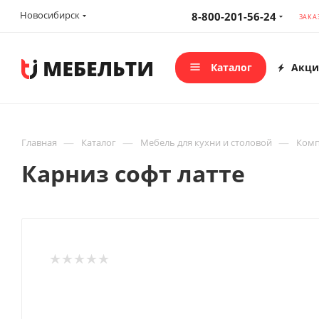
Новосибирск
8-800-201-56-24
ЗАКА
Каталог
Акци
—
—
—
Главная
Каталог
Мебель для кухни и столовой
Комп
Карниз софт латте