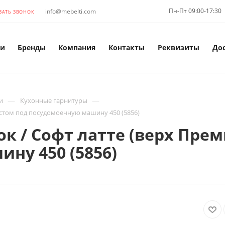
Пн-Пт 09:00-17:30
info@mebelti.com
ЗАТЬ ЗВОНОК
и
Бренды
Компания
Контакты
Реквизиты
До
—
—
и
Кухонные гарнитуры
местом под посудомоечную машину 450 (5856)
к / Софт латте (верх Прем
ну 450 (5856)