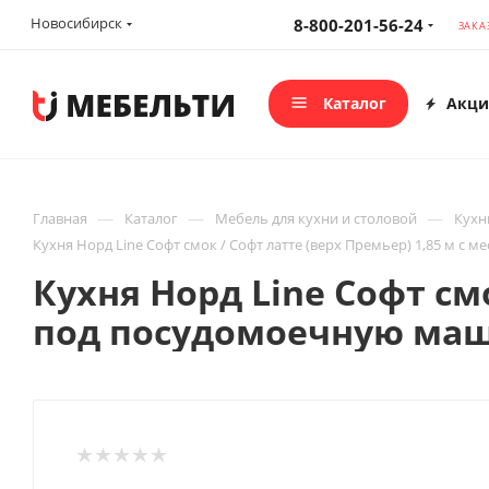
Новосибирск
8-800-201-56-24
ЗАКА
Каталог
Акци
—
—
—
Главная
Каталог
Мебель для кухни и столовой
Кухн
Кухня Норд Line Софт смок / Софт латте (верх Премьер) 1,85 м с 
Кухня Норд Line Софт смо
под посудомоечную маши