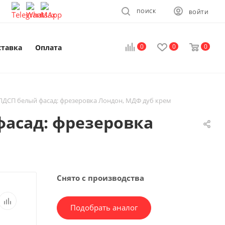
ПОИСК
ВОЙТИ
0
0
0
ставка
Оплата
 ЛДСП белый фасад: фрезеровка Лондон, МДФ дуб крем
фасад: фрезеровка
Снято с производства
Подобрать аналог